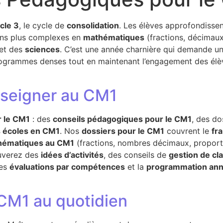
cle 3
, le cycle de
consolidation
. Les élèves approfondissen
ions plus complexes en
mathématiques
(fractions, décimaux
et des
sciences
. C’est une année charnière qui demande un
rogrammes denses tout en maintenant l’engagement des élèv
nseigner au CM1
r le CM1
: des
conseils pédagogiques pour le CM1
, des do
 écoles en CM1
. Nos
dossiers pour le CM1
couvrent le
fr
hématiques au CM1
(fractions, nombres décimaux, proportio
ouverez des
idées d’activités
, des conseils de
gestion de cl
les
évaluations par compétences
et la
programmation ann
 CM1 au quotidien