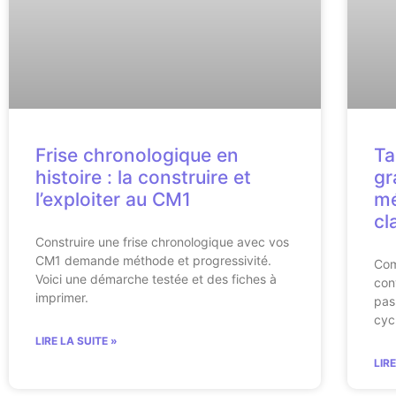
Frise chronologique en
Ta
histoire : la construire et
gr
l’exploiter au CM1
mé
cl
Construire une frise chronologique avec vos
CM1 demande méthode et progressivité.
Com
Voici une démarche testée et des fiches à
con
imprimer.
pas
cyc
LIRE LA SUITE »
LIR