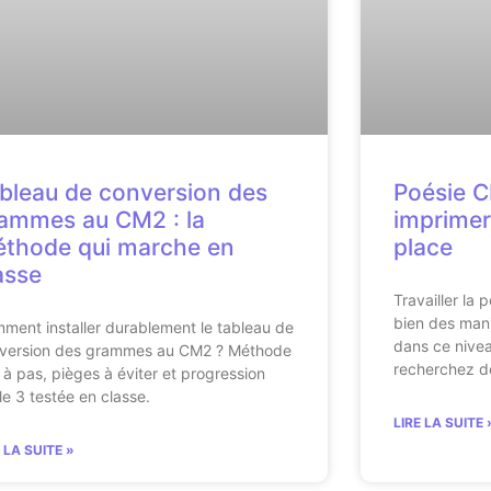
bleau de conversion des
Poésie C
ammes au CM2 : la
imprimer
thode qui marche en
place
asse
Travailler la
bien des mani
ment installer durablement le tableau de
dans ce nivea
version des grammes au CM2 ? Méthode
recherchez d
 à pas, pièges à éviter et progression
le 3 testée en classe.
LIRE LA SUITE 
E LA SUITE »