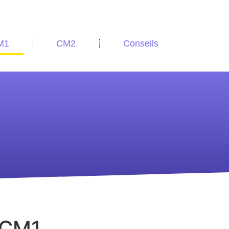
M1
CM2
Conseils
 CM1