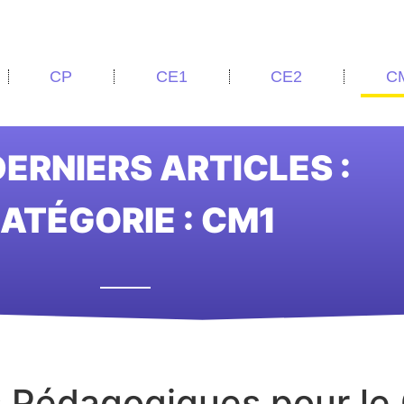
CP
CE1
CE2
C
ERNIERS ARTICLES :
ATÉGORIE : CM1
s Pédagogiques pour le