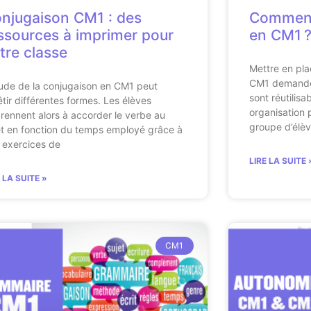
njugaison CM1 : des
Comment 
ssources à imprimer pour
en CM1 
tre classe
Mettre en pla
CM1 demande 
tude de la conjugaison en CM1 peut
sont réutilisa
êtir différentes formes. Les élèves
organisation 
rennent alors à accorder le verbe au
groupe d’élè
et en fonction du temps employé grâce à
 exercices de
LIRE LA SUITE 
E LA SUITE »
CM1