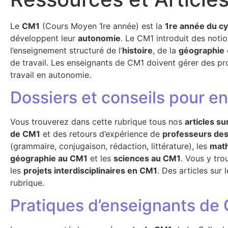
Le
CM1
(Cours Moyen 1re année) est la
1re année du cy
développent leur
autonomie
. Le CM1 introduit des not
l’enseignement structuré de l’
histoire
, de la
géographie
de travail. Les enseignants de CM1 doivent gérer des p
travail en autonomie.
Dossiers et conseils pour e
Vous trouverez dans cette rubrique tous nos
articles su
de CM1
et des retours d’expérience de
professeurs des
(grammaire, conjugaison, rédaction, littérature), les
mat
géographie au CM1
et les
sciences au CM1
. Vous y tr
les
projets interdisciplinaires en CM1
. Des articles sur 
rubrique.
Pratiques d’enseignants de