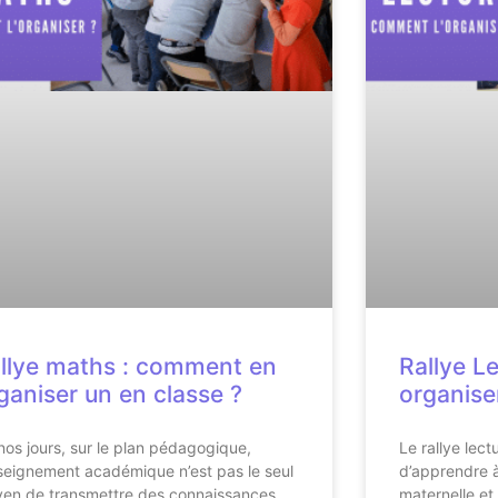
llye maths : comment en
Rallye L
ganiser un en classe ?
organise
nos jours, sur le plan pédagogique,
Le rallye lect
nseignement académique n’est pas le seul
d’apprendre à
en de transmettre des connaissances
maternelle et