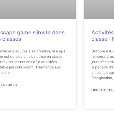
escape game s’invite dans
Activité
s classes
classe :
ervé aux adultes à sa création, l’escape
Octobre est,
e est de plus en plus utilisé en classe
températures 
r réviser les notions déjà abordées.
jours s’écourt
itable jeu collaboratif, il demande aux
la période d’
ves de
ambiance part
l’imagination
E LA SUITE »
LIRE LA SUITE 