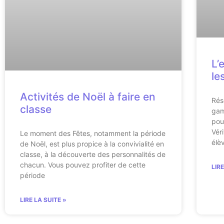
L’
le
Activités de Noël à faire en
Rés
classe
gam
pou
Vér
Le moment des Fêtes, notamment la période
élè
de Noël, est plus propice à la convivialité en
classe, à la découverte des personnalités de
chacun. Vous pouvez profiter de cette
LIR
période
LIRE LA SUITE »