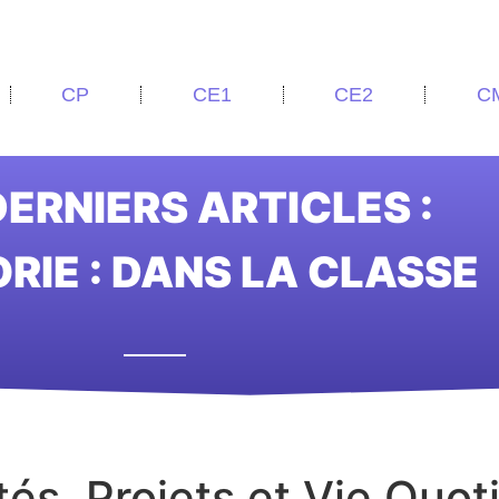
CP
CE1
CE2
C
ERNIERS ARTICLES :
RIE : DANS LA CLASSE
ités, Projets et Vie Quo