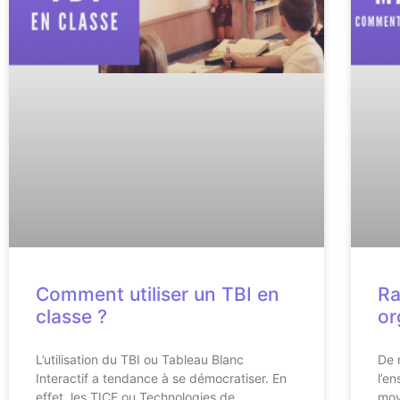
Comment utiliser un TBI en
Ra
classe ?
or
L’utilisation du TBI ou Tableau Blanc
De 
Interactif a tendance à se démocratiser. En
l’e
effet, les TICE ou Technologies de
moy