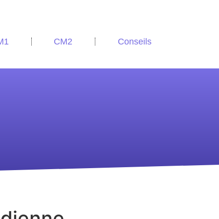
M1
CM2
Conseils
tidienne