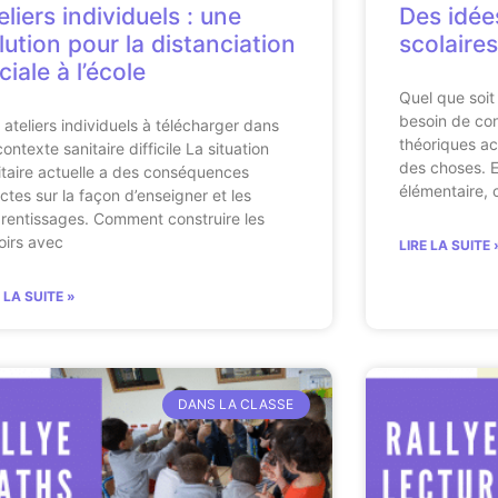
eliers individuels : une
Des idée
lution pour la distanciation
scolaires
ciale à l’école
Quel que soit 
besoin de con
 ateliers individuels à télécharger dans
théoriques acq
ontexte sanitaire difficile La situation
des choses. E
itaire actuelle a des conséquences
élémentaire, c
ectes sur la façon d’enseigner et les
rentissages. Comment construire les
oirs avec
LIRE LA SUITE 
E LA SUITE »
DANS LA CLASSE