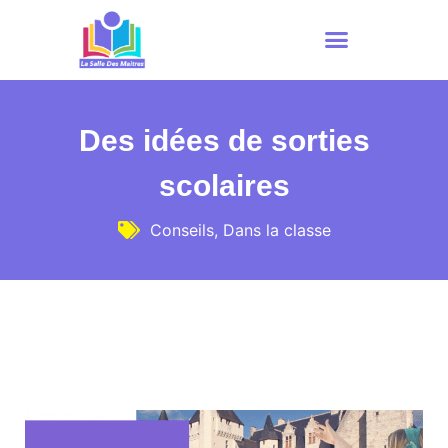
Des idées de sorties
scolaires
Conseils
,
Dans la classe