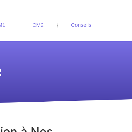
M1
CM2
Conseils
2
tion à Nos