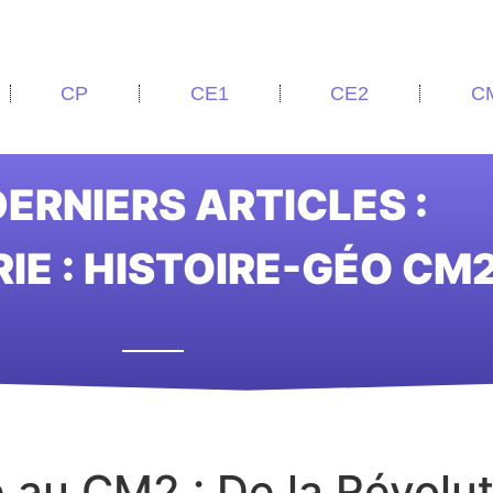
CP
CE1
CE2
C
ERNIERS ARTICLES :
IE : HISTOIRE-GÉO CM
e au CM2 : De la Révolu