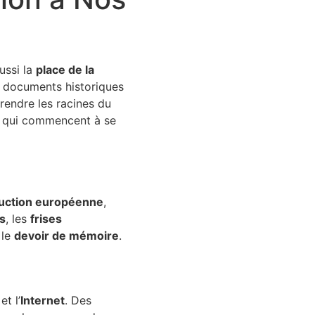
ussi la
place de la
s documents historiques
endre les racines du
s qui commencent à se
uction européenne
,
s
, les
frises
 le
devoir de mémoire
.
et l’
Internet
. Des