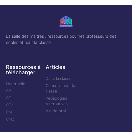
La salle des maitres : ressources pour les professeurs des
écoles et pour la classe.
Ressources à
Articles
télécharger
Dans la classe
Maternelle
Conseils pour la
CP
classe
CE1
Pédagogies
Alternatives
CE2
Vie de prof
CM1
CM2