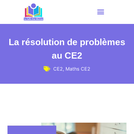
La résolution de problèmes
au CE2
CE2
,
Maths CE2