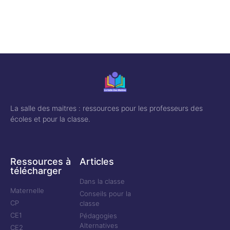
La salle des maitres : ressources pour les professeurs des
écoles et pour la classe.
Ressources à
Articles
télécharger
Dans la classe
Maternelle
Conseils pour la
CP
classe
CE1
Pédagogies
Alternatives
CE2