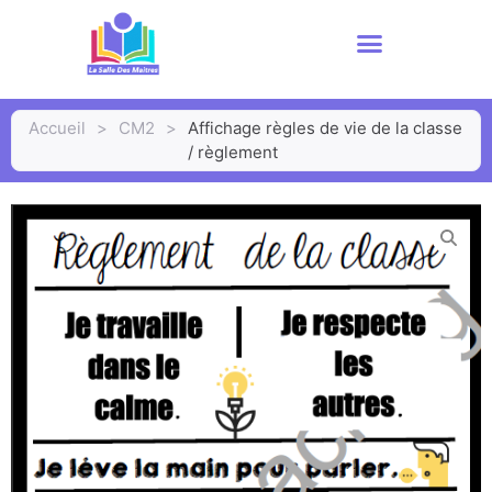
Accueil
>
CM2
>
Affichage règles de vie de la classe
/ règlement