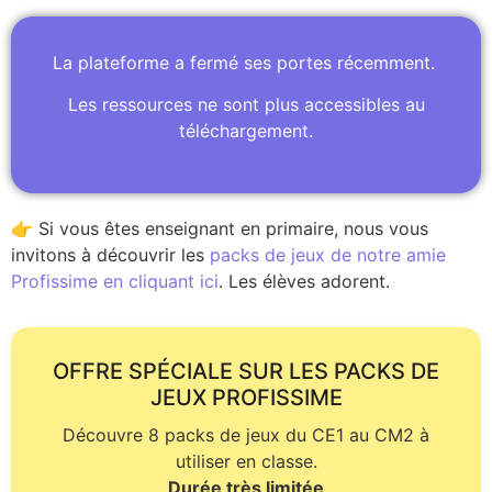
La plateforme a fermé ses portes récemment.
Les ressources ne sont plus accessibles au
téléchargement.
👉 Si vous êtes enseignant en primaire, nous vous
invitons à découvrir les
packs de jeux de notre amie
Profissime en cliquant ici
. Les élèves adorent.
OFFRE SPÉCIALE SUR LES PACKS DE
JEUX PROFISSIME
Découvre 8 packs de jeux du CE1 au CM2 à
utiliser en classe.
Durée très limitée