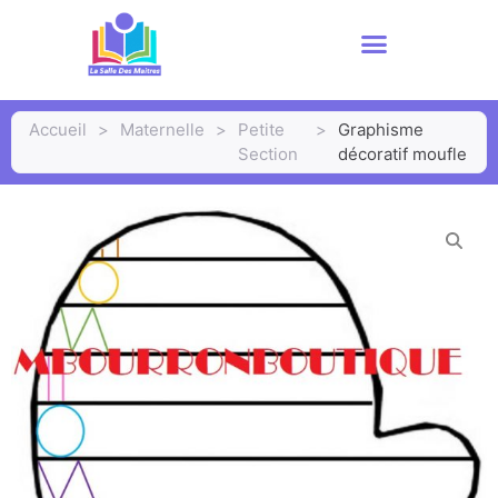
Accueil
>
Maternelle
>
Petite
>
Graphisme
Section
décoratif moufle