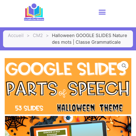
Accueil
>
CM2
>
Halloween GOOGLE SLIDES Nature
des mots | Classe Grammaticale