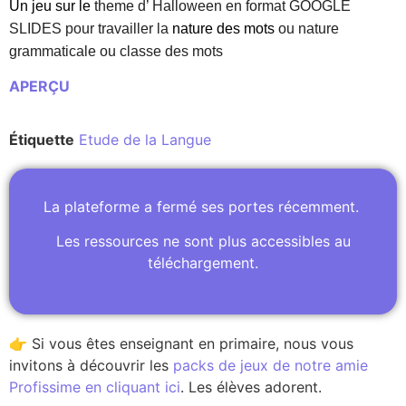
Un jeu sur le
theme d’ Halloween en format GOOGLE
SLIDES pour travailler la
nature des mots
ou nature
grammaticale ou classe des mots
APERÇU
Étiquette
Etude de la Langue
La plateforme a fermé ses portes récemment.
Les ressources ne sont plus accessibles au
téléchargement.
👉 Si vous êtes enseignant en primaire, nous vous
invitons à découvrir les
packs de jeux de notre amie
Profissime en cliquant ici
. Les élèves adorent.