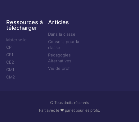
Ressources à
Articles
télécharger
Dans la classe
Maternelle
Conseils pour la
CP
classe
CE1
Pédagogies
Alternatives
CE2
Vie de prof
CM1
CM2
© Tous droits réservés
Fait avec le ❤ par et pour les profs.