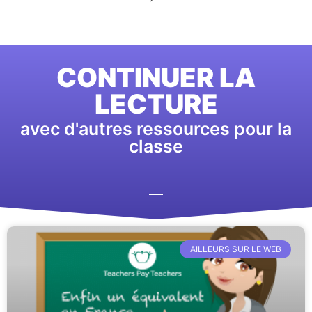
CONTINUER LA
LECTURE
avec d'autres ressources pour la
classe
AILLEURS SUR LE WEB