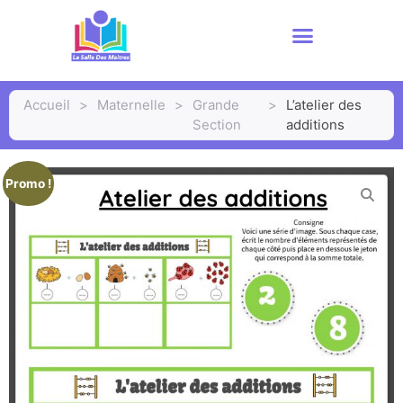
Accueil
>
Maternelle
>
Grande
>
L’atelier des
Section
additions
Promo !