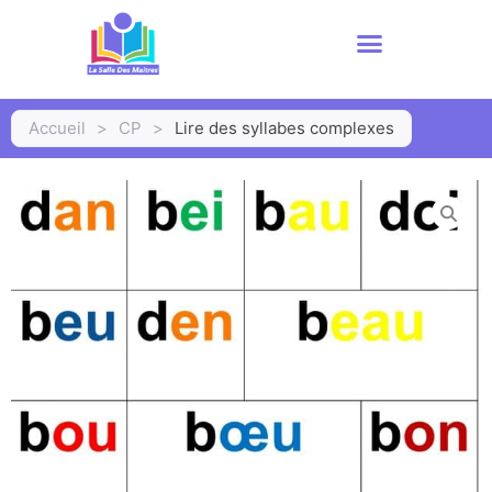
Accueil
>
CP
>
Lire des syllabes complexes