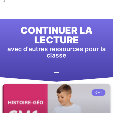
c
CONTINUER LA
LECTURE
avec d'autres ressources pour la
classe
CM1