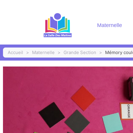
Maternelle
Accueil
>
Maternelle
>
Grande Section
>
Mémory coule