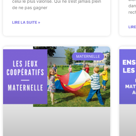
celui le plus valorisé. Qui ne s’est jamais plein
dan
de ne pas gagner
rec
LIRE LA SUITE »
LIR
MATERNELLE