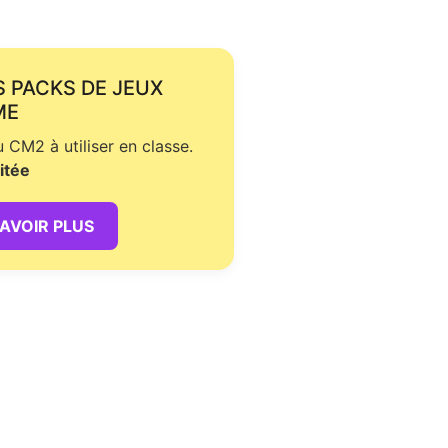
S PACKS DE JEUX
ME
CM2 à utiliser en classe.
itée
SAVOIR PLUS