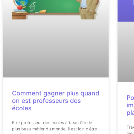
Comment gagner plus quand
Po
on est professeurs des
im
écoles
pl
Etre professeur des écoles à beau être le
Tra
plus beau métier du monde, il est loin d’être
bie