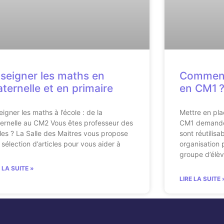
seigner les maths en
Comment 
ternelle et en primaire
en CM1 
eigner les maths à l’école : de la
Mettre en pla
ernelle au CM2 Vous êtes professeur des
CM1 demande 
les ? La Salle des Maitres vous propose
sont réutilisa
 sélection d’articles pour vous aider à
organisation 
groupe d’élè
E LA SUITE »
LIRE LA SUITE 