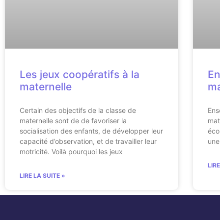
Les jeux coopératifs à la
En
maternelle
ma
Certain des objectifs de la classe de
Ens
maternelle sont de de favoriser la
mat
socialisation des enfants, de développer leur
éco
capacité d’observation, et de travailler leur
une
motricité. Voilà pourquoi les jeux
LIR
LIRE LA SUITE »