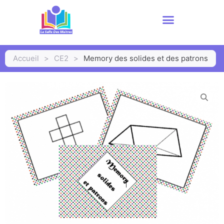
Accueil
>
CE2
>
Memory des solides et des patrons