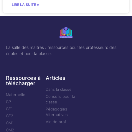
LIRE LA SUITE »
La salle des maitres : ressources pour les professeurs des
écoles et pour la classe.
Ressources à
Articles
télécharger
Dans la classe
Maternelle
Conseils pour la
CP
classe
CE1
Pédagogies
Alternatives
CE2
Vie de prof
CM1
CM2