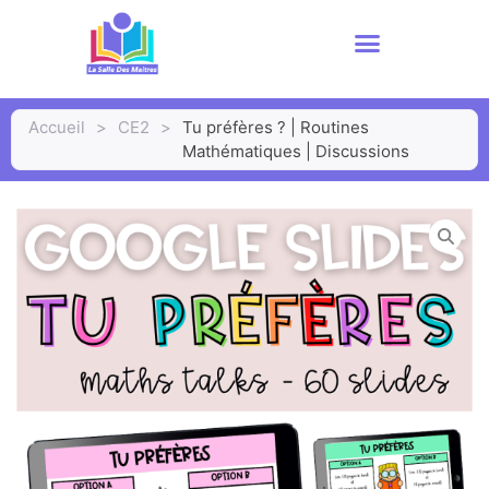
Accueil
>
CE2
>
Tu préfères ? | Routines
Mathématiques | Discussions