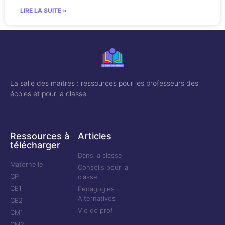
LIRE LA SUITE »
La salle des maitres : ressources pour les professeurs des
écoles et pour la classe.
Ressources à
Articles
télécharger
Dans la classe
Maternelle
Conseils pour la
CP
classe
CE1
Pédagogies
Alternatives
CE2
Vie de prof
CM1
CM2