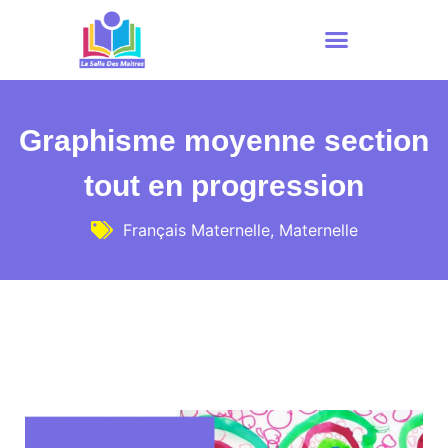
Graphisme moyenne section
tout en progression
Français Maternelle
,
Maternelle