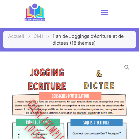
Accueil
>
CM1
>
1 an de Joggings d’écriture et de
dictées (18 thèmes)