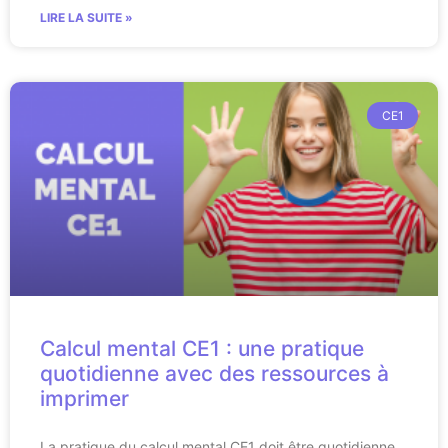
LIRE LA SUITE »
CE1
Calcul mental CE1 : une pratique
quotidienne avec des ressources à
imprimer
La pratique du calcul mental CE1 doit être quotidienne