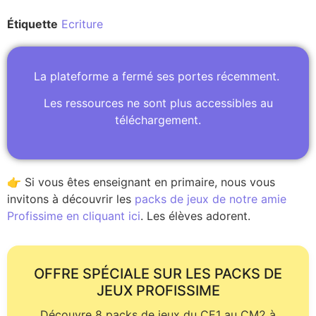
Étiquette
Ecriture
La plateforme a fermé ses portes récemment.
Les ressources ne sont plus accessibles au
téléchargement.
👉 Si vous êtes enseignant en primaire, nous vous
invitons à découvrir les
packs de jeux de notre amie
Profissime en cliquant ici
. Les élèves adorent.
OFFRE SPÉCIALE SUR LES PACKS DE
JEUX PROFISSIME
Découvre 8 packs de jeux du CE1 au CM2 à