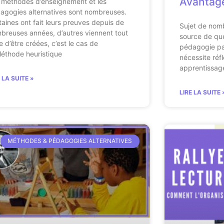
Avantage
 méthodes d’enseignement et les
agogies alternatives sont nombreuses.
taines ont fait leurs preuves depuis de
Sujet de nom
breuses années, d’autres viennent tout
source de que
e d’être créées, c’est le cas de
pédagogie par
Méthode heuristique
nécessite réfl
apprentissage
E LA SUITE »
LIRE LA SUITE 
MÉTHODES & PÉDAGOGIES ALTERNATIVES