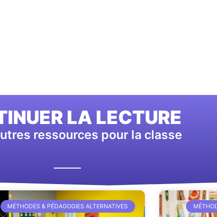
INUER LA LECTURE
utres ressources pour la classe
MÉTHODES & PÉDAGOGIES ALTERNATIVES
MÉTHOD