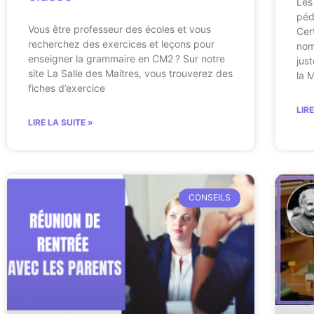
Les
péd
Vous être professeur des écoles et vous
Cer
recherchez des exercices et leçons pour
nom
enseigner la grammaire en CM2 ? Sur notre
just
site La Salle des Maitres, vous trouverez des
la 
fiches d’exercice
LIR
LIRE LA SUITE »
CONSEILS