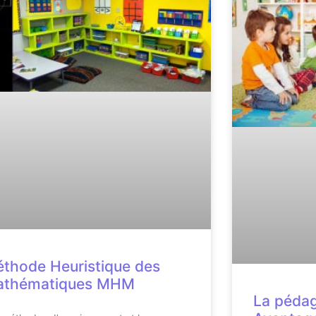
thode Heuristique des
athématiques MHM
La pédago