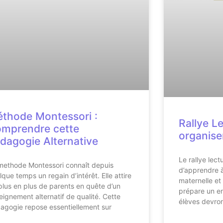
thode Montessori :
Rallye L
mprendre cette
organise
dagogie Alternative
Le rallye lect
methode Montessori connaît depuis
d’apprendre à
lque temps un regain d’intérêt. Elle attire
maternelle et
plus en plus de parents en quête d’un
prépare un en
eignement alternatif de qualité. Cette
élèves devron
agogie repose essentiellement sur