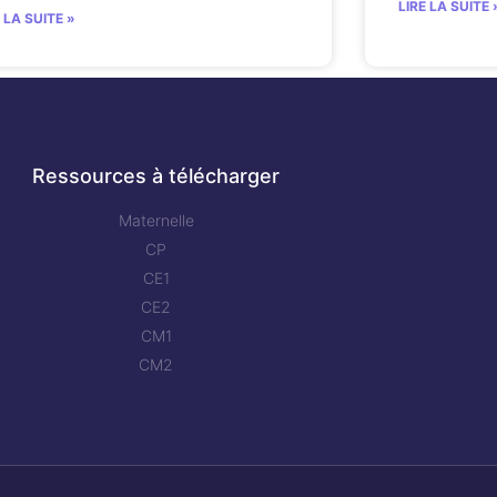
LIRE LA SUITE 
E LA SUITE »
Ressources à télécharger
Maternelle
CP
CE1
CE2
CM1
CM2