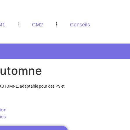
M1
CM2
Conseils
’Automne
l’AUTOMNE, adaptable pour des PS et
ion
ues