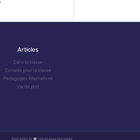
»
Articles
Dans la classe
Conseils pour la classe
Pédagogies Alternatives
Vie de prof
Fait avec le ❤ par et pour les profs.