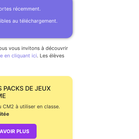
portes récemment.
ibles au téléchargement.
ous vous invitons à découvrir
 en cliquant ici
. Les élèves
S PACKS DE JEUX
ME
CM2 à utiliser en classe.
itée
SAVOIR PLUS