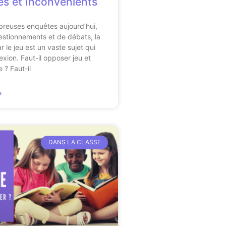
s et Inconvénients
breuses enquêtes aujourd’hui,
stionnements et de débats, la
 le jeu est un vaste sujet qui
exion. Faut-il opposer jeu et
 ? Faut-il
»
DANS LA CLASSE