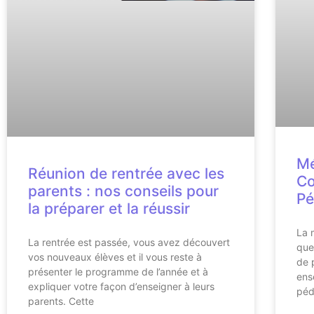
Mé
Réunion de rentrée avec les
Co
parents : nos conseils pour
Pé
la préparer et la réussir
La 
La rentrée est passée, vous avez découvert
que
vos nouveaux élèves et il vous reste à
de 
présenter le programme de l’année et à
ens
expliquer votre façon d’enseigner à leurs
péd
parents. Cette