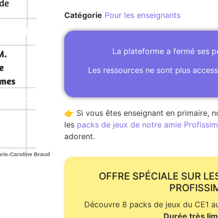
Catégorie
Pour les enseignants
La plateforme a fermé ses 
Les ressources ne sont plus access
👉 Si vous êtes enseignant en primaire, n
les
packs de jeux de notre amie Profissime
adorent.
OFFRE SPÉCIALE SUR LE
PROFISSI
Découvre 8 packs de jeux du CE1 au 
Durée très lim