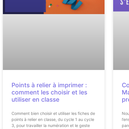
Points à relier à imprimer :
Co
comment les choisir et les
Ma
utiliser en classe
pr
Comment bien choisir et utiliser les fiches de
Nou
points à relier en classe, du cycle 1 au cycle
l’e
3, pour travailler la numération et le geste
par