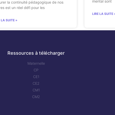
mental sont
urer la continuité pédagogique de nos
ves est un réel défi pour les
LIRE LA SUITE 
E LA SUITE »
Ressources à télécharger
Maternelle
CP
CE1
CE2
CM1
CM2