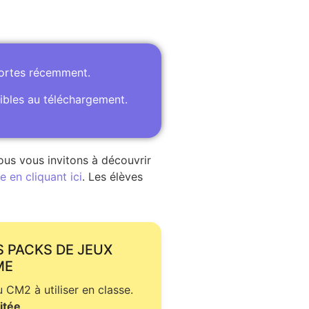
portes récemment.
ibles au téléchargement.
ous vous invitons à découvrir
 en cliquant ici
. Les élèves
S PACKS DE JEUX
ME
CM2 à utiliser en classe.
itée