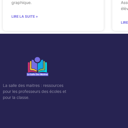
graphique.
Ass
élè
LIRE LA SUITE »
LIR
La salle des maitres : ressources
pour les professeurs des écoles et
pour la classe.