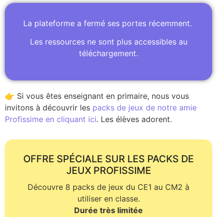
La plateforme a fermé ses portes récemment.
Les ressources ne sont plus accessibles au
téléchargement.
👉 Si vous êtes enseignant en primaire, nous vous
invitons à découvrir les
packs de jeux de notre amie
Profissime en cliquant ici
. Les élèves adorent.
OFFRE SPÉCIALE SUR LES PACKS DE
JEUX PROFISSIME
Découvre 8 packs de jeux du CE1 au CM2 à
utiliser en classe.
Durée très limitée