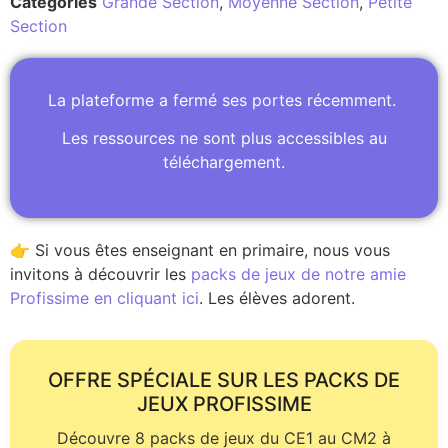
Catégories
Grande Section
,
Moyenne Section
,
Petite
Section
La plateforme a fermé ses portes récemment.
Les ressources ne sont plus accessibles au
téléchargement.
👉 Si vous êtes enseignant en primaire, nous vous
invitons à découvrir les
packs de jeux de notre amie
Profissime en cliquant ici
. Les élèves adorent.
OFFRE SPÉCIALE SUR LES PACKS DE
JEUX PROFISSIME
Découvre 8 packs de jeux du CE1 au CM2 à