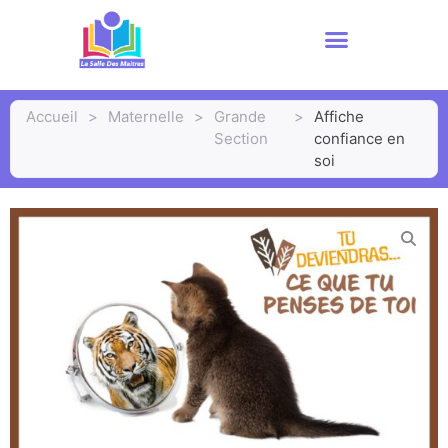
Accueil
>
Maternelle
>
Grande
>
Affiche
Section
confiance en
soi