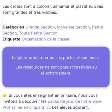
Les cartes sont à colorier, aimanter et plastifier. Elles
sont grandes et très visibles.
Catégories
Grande Section
,
Moyenne Section
,
Petite
Section
,
Toute Petite Section
Étiquette
Organisation de la classe
La plateforme a fermé ses portes récemment.
Les ressources ne sont plus accessibles au
téléchargement.
👉 Si vous êtes enseignant en primaire, nous vous
invitons à découvrir les
packs de jeux de notre amie
Profissime en cliquant ici
. Les élèves adorent.