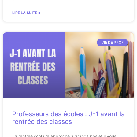
LIRE LA SUITE »
VIE DE PROF
Professeurs des écoles : J-1 avant la
rentrée des classes
La rentrée scolaire approche à grands pas et il vous