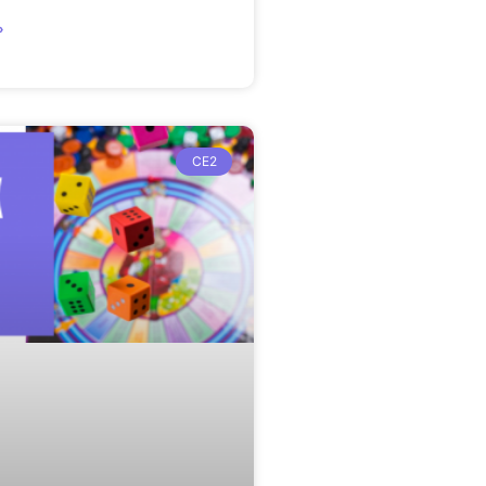
»
CE2