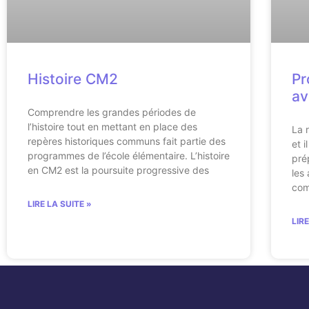
Histoire CM2
Pr
av
Comprendre les grandes périodes de
l’histoire tout en mettant en place des
La 
repères historiques communs fait partie des
et 
programmes de l’école élémentaire. L’histoire
pré
en CM2 est la poursuite progressive des
les
co
LIRE LA SUITE »
LIR