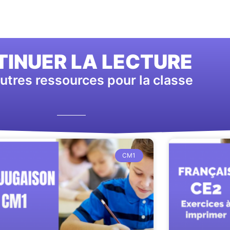
INUER LA LECTURE
utres ressources pour la classe
CM1