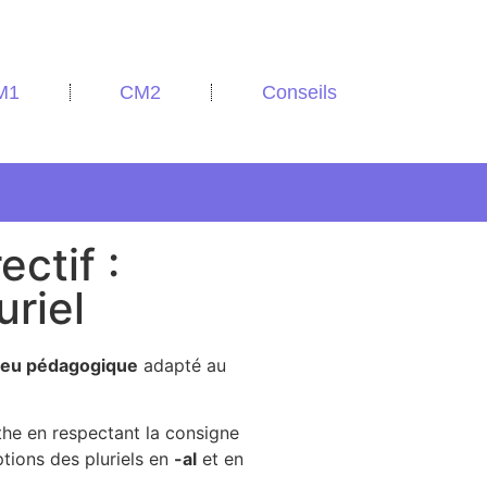
M1
CM2
Conseils
ectif :
uriel
jeu pédagogique
adapté au
the en respectant la consigne
tions des pluriels en
-al
et en