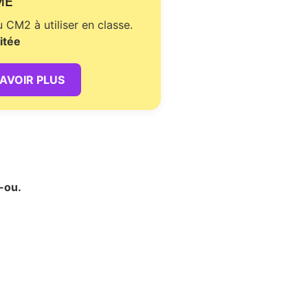
ME
CM2 à utiliser en classe.
itée
SAVOIR PLUS
-ou.