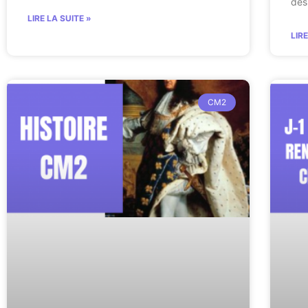
des
LIRE LA SUITE »
LIR
CM2