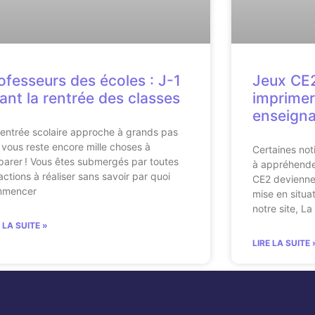
ofesseurs des écoles : J-1
Jeux CE2
ant la rentrée des classes
imprimer
enseign
rentrée scolaire approche à grands pas
il vous reste encore mille choses à
Certaines noti
parer ! Vous êtes submergés par toutes
à appréhender
 actions à réaliser sans savoir par quoi
CE2 deviennen
mmencer
mise en situa
notre site, La
E LA SUITE »
LIRE LA SUITE 