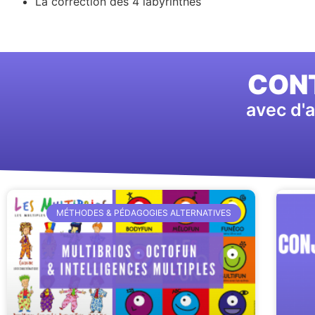
La correction des 4 labyrinthes
CONT
avec d'a
MÉTHODES & PÉDAGOGIES ALTERNATIVES