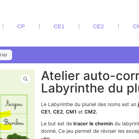
CP
CE1
CE2
C
riel
Atelier auto-corr
Labyrinthe du pl
Le Labyrinthe du pluriel des noms est un
CE1
,
CE2
,
CM1
et
CM2.
Le but est de
tracer le chemin
du labyrin
donné. Ce jeu permet de réviser les excep
-ou.