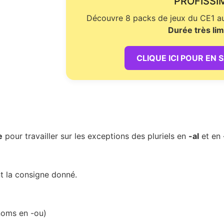
PROFISSI
Découvre 8 packs de jeux du CE1 au 
Durée très lim
CLIQUE ICI POUR EN 
e
pour travailler sur les exceptions des pluriels en
-al
et en
t la consigne donné.
 noms en -ou)