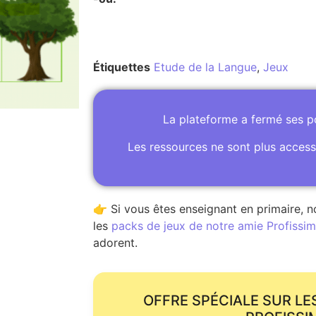
Étiquettes
Etude de la Langue
,
Jeux
La plateforme a fermé ses 
Les ressources ne sont plus access
👉 Si vous êtes enseignant en primaire, n
les
packs de jeux de notre amie Profissime
adorent.
OFFRE SPÉCIALE SUR LE