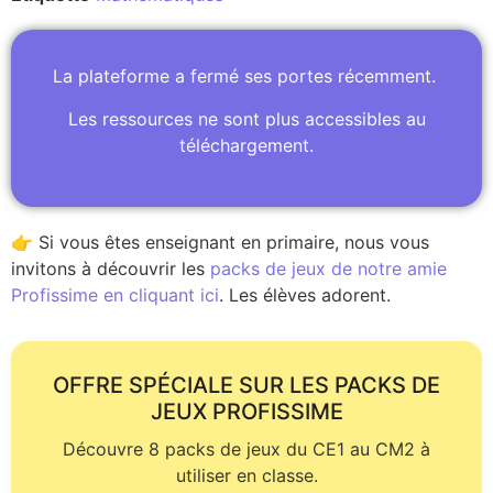
La plateforme a fermé ses portes récemment.
Les ressources ne sont plus accessibles au
téléchargement.
👉 Si vous êtes enseignant en primaire, nous vous
invitons à découvrir les
packs de jeux de notre amie
Profissime en cliquant ici
. Les élèves adorent.
OFFRE SPÉCIALE SUR LES PACKS DE
JEUX PROFISSIME
Découvre 8 packs de jeux du CE1 au CM2 à
utiliser en classe.