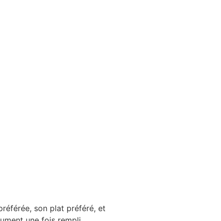
référée, son plat préféré, et
ument une fois rempli.