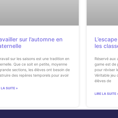
availler sur l’automne en
L’escape
ternelle
les class
ravail sur les saisons est une tradition en
Réservé aux a
ernelle. Que ce soit en petite, moyenne
game est de p
grande sections, les élèves ont besoin de
pour réviser 
struire des repères temporels pour avoir
Véritable jeu 
élèves de
E LA SUITE »
LIRE LA SUITE 