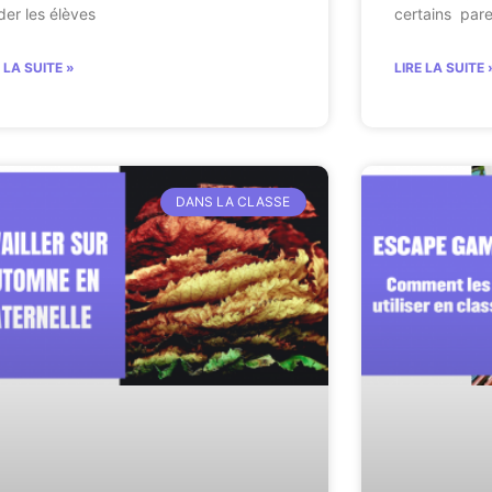
ider les élèves
certains pare
E LA SUITE »
LIRE LA SUITE 
DANS LA CLASSE