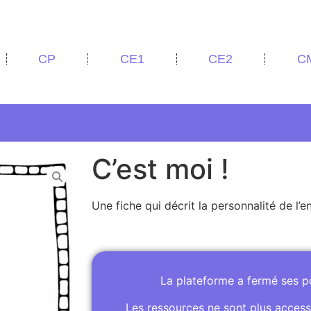
CP
CE1
CE2
C
C’est moi !
Une fiche qui décrit la personnalité de l’e
La plateforme a fermé ses 
Les ressources ne sont plus access