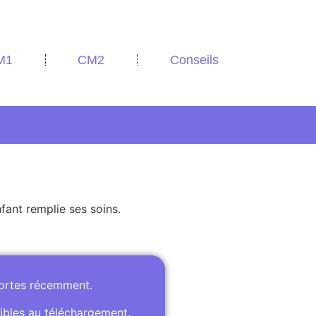
M1
CM2
Conseils
nfant remplie ses soins.
portes récemment.
ibles au téléchargement.