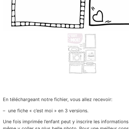
En téléchargeant notre fichier, vous allez recevoir:
– une fiche « c’est moi » en 3 versions.
Une fois imprimée l’enfant peut y inscrire les information
même y coller sa plus belle photo. Pour une meilleur cons