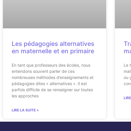
Les pédagogies alternatives
Tr
en maternelle et en primaire
ma
En tant que professeurs des écoles, nous
Le t
entendons souvent parler de ces
mat
nombreuses méthodes d’enseignements et
ou 
pédagogies dites « alternatives ». Il est
con
parfois difficile de se renseigner sur toutes
les approches
LIR
LIRE LA SUITE »