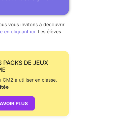
ous vous invitons à découvrir
 en cliquant ici
. Les élèves
S PACKS DE JEUX
ME
CM2 à utiliser en classe.
itée
SAVOIR PLUS