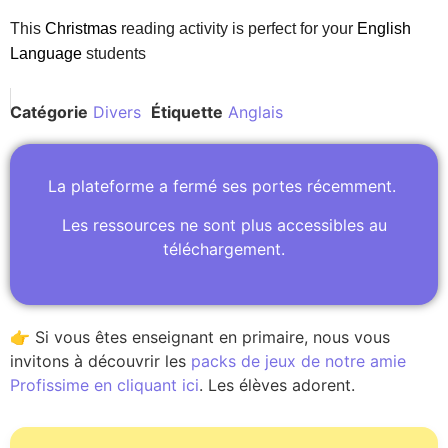
This
Christmas
reading
activity is perfect for your
English
Language
students
Catégorie
Divers
Étiquette
Anglais
La plateforme a fermé ses portes récemment.
Les ressources ne sont plus accessibles au
téléchargement.
👉 Si vous êtes enseignant en primaire, nous vous
invitons à découvrir les
packs de jeux de notre amie
Profissime en cliquant ici
. Les élèves adorent.