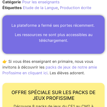
Catégorie
Pour les enseignants
Étiquettes
Etude de la Langue
,
Production écrite
La plateforme a fermé ses portes récemment.
Les ressources ne sont plus accessibles au
téléchargement.
👉 Si vous êtes enseignant en primaire, nous vous
invitons à découvrir les
packs de jeux de notre amie
Profissime en cliquant ici
. Les élèves adorent.
OFFRE SPÉCIALE SUR LES PACKS DE
JEUX PROFISSIME
Découvre 8 packs de jeux du CE1 au CM2 à