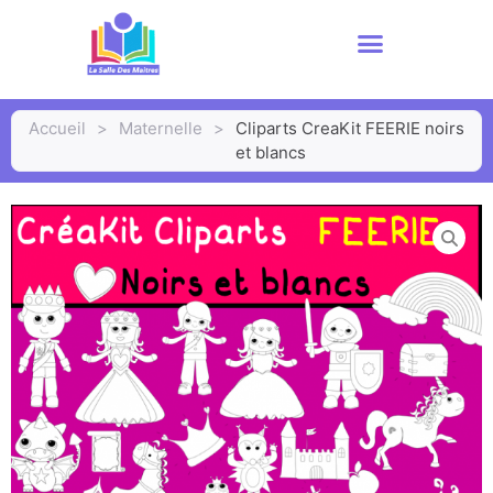
Accueil
>
Maternelle
>
Cliparts CreaKit FEERIE noirs
et blancs