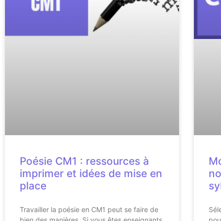
Poésie CM1 : ressources à
Mo
imprimer et idées de mise en
no
place
sy
Travailler la poésie en CM1 peut se faire de
Sél
bien des manières. Si vous êtes enseignants
pou