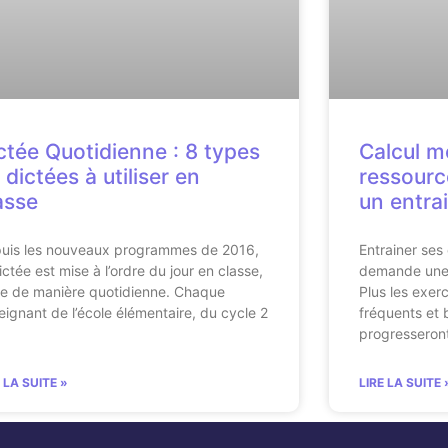
ctée Quotidienne : 8 types
Calcul m
 dictées à utiliser en
ressourc
asse
un entra
uis les nouveaux programmes de 2016,
Entrainer ses
ictée est mise à l’ordre du jour en classe,
demande une r
ce de manière quotidienne. Chaque
Plus les exerc
eignant de l’école élémentaire, du cycle 2
fréquents et 
progresseron
E LA SUITE »
LIRE LA SUITE 