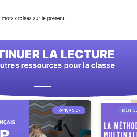
 mots croisés sur le présent
INUER LA LECTURE
utres ressources pour la classe
FRANÇAIS CP
MÉTHOD