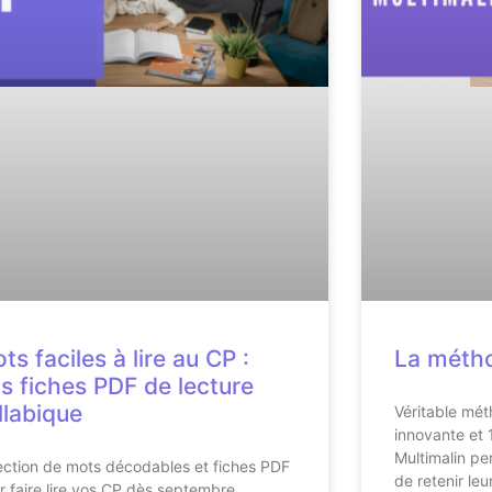
ts faciles à lire au CP :
La métho
s fiches PDF de lecture
llabique
Véritable mé
innovante et 
Multimalin p
ection de mots décodables et fiches PDF
de retenir leu
r faire lire vos CP dès septembre.