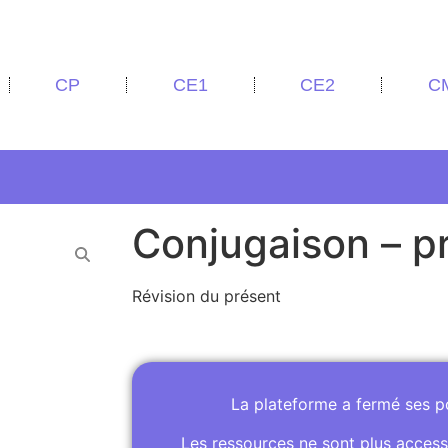
CP
CE1
CE2
C
Conjugaison – p
Révision du présent
La plateforme a fermé ses 
Les ressources ne sont plus access