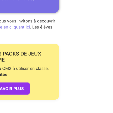
ous vous invitons à découvrir
 en cliquant ici
. Les élèves
S PACKS DE JEUX
ME
CM2 à utiliser en classe.
itée
SAVOIR PLUS