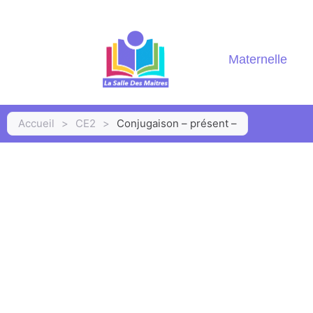
Maternelle
Accueil
>
CE2
>
Conjugaison – présent –