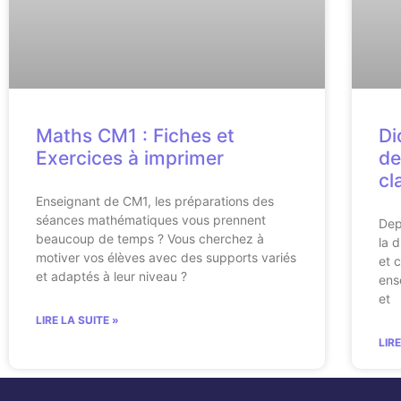
Maths CM1 : Fiches et
Di
Exercices à imprimer
de
cl
Enseignant de CM1, les préparations des
séances mathématiques vous prennent
Dep
beaucoup de temps ? Vous cherchez à
la d
motiver vos élèves avec des supports variés
et 
et adaptés à leur niveau ?
ens
et
LIRE LA SUITE »
LIR