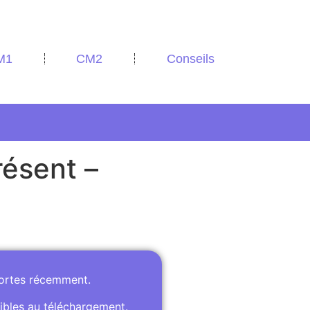
M1
CM2
Conseils
résent –
portes récemment.
ibles au téléchargement.