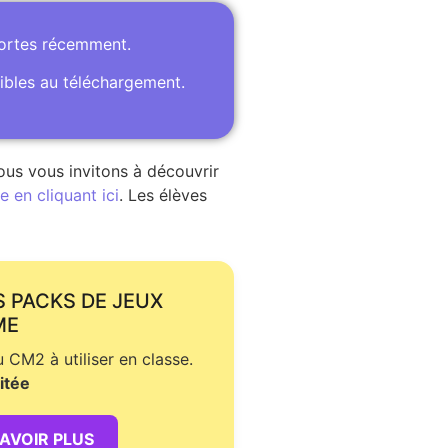
portes récemment.
ibles au téléchargement.
ous vous invitons à découvrir
 en cliquant ici
. Les élèves
S PACKS DE JEUX
ME
CM2 à utiliser en classe.
itée
SAVOIR PLUS