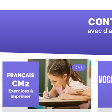
CONT
avec d'a
CM2