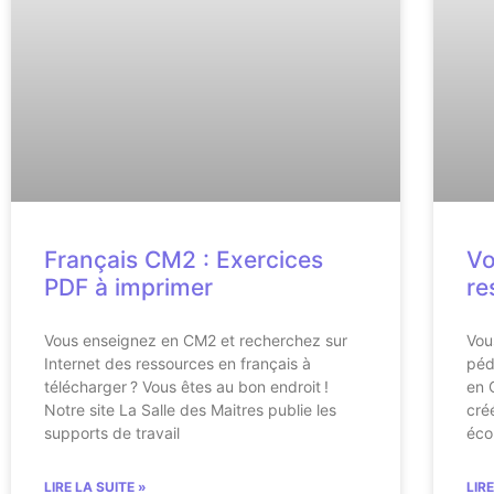
Français CM2 : Exercices
Vo
PDF à imprimer
re
Vous enseignez en CM2 et recherchez sur
Vou
Internet des ressources en français à
péd
télécharger ? Vous êtes au bon endroit !
en 
Notre site La Salle des Maitres publie les
cré
supports de travail
éco
LIRE LA SUITE »
LIR