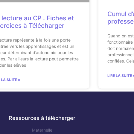
Cumul d’a
 lecture au CP : Fiches et
professe
ercices à Télécharger
Quand on est
lecture représente à la fois une porte
fonctionnaire
ntrée vers les apprentissages et est un
doit normalem
teur déterminant d’autonomie pour les
professionnel
ves. Par ailleurs la lecture peut permettre
confiées. Cela
ider les élèves
LIRE LA SUITE 
E LA SUITE »
Ressources à télécharger
Maternelle