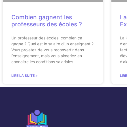
Combien gagnent les
La
professeurs des écoles ?
Ex
Un professeur des écoles, combien ça
La 
gagne ? Quel est le salaire d’un enseignant ?
d’e
Vous projetez de vous reconvertir dans
fac
l’enseignement, mais vous aimeriez en
élè
connaitre les conditions salariales
d’a
LIRE LA SUITE »
LIR