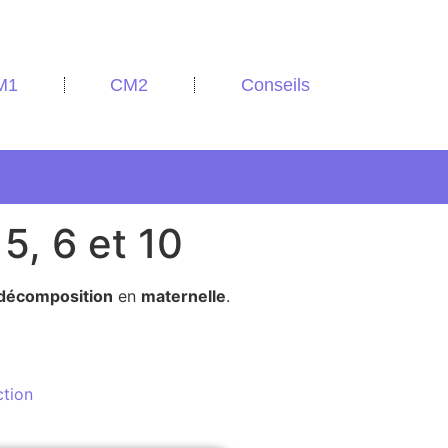
M1
CM2
Conseils
5, 6 et 10
décomposition
en
maternelle
.
tion