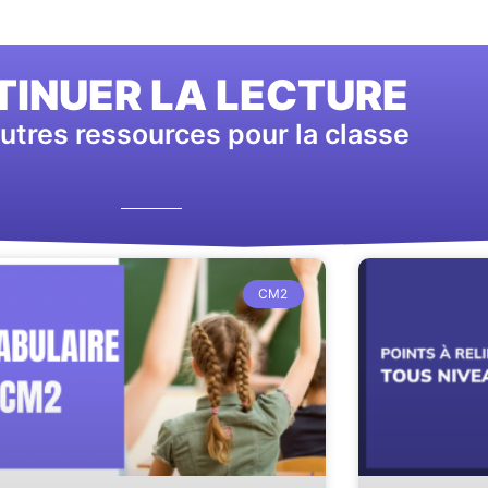
INUER LA LECTURE
utres ressources pour la classe
CM2