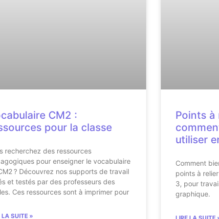
cabulaire CM2 :
Points à 
ssources pour la classe
comment 
utiliser 
s recherchez des ressources
agogiques pour enseigner le vocabulaire
Comment bien c
CM2 ? Découvrez nos supports de travail
points à relie
és et testés par des professeurs des
3, pour travai
les. Ces ressources sont à imprimer pour
graphique.
E LA SUITE »
LIRE LA SUITE 