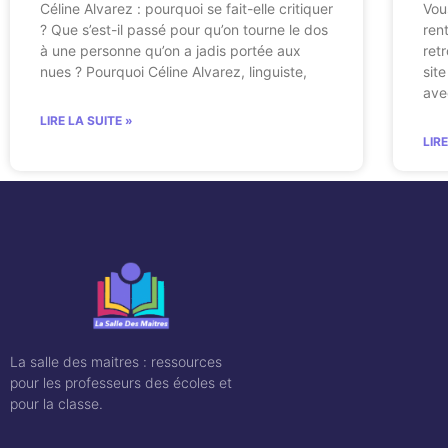
Céline Alvarez : pourquoi se fait-elle critiquer
Vou
? Que s’est-il passé pour qu’on tourne le dos
ren
à une personne qu’on a jadis portée aux
ret
nues ? Pourquoi Céline Alvarez, linguiste,
sit
ave
LIRE LA SUITE »
LIR
La salle des maitres : ressources
pour les professeurs des écoles et
pour la classe.