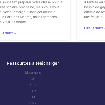
s souhaitez préparer votre classe pour la
À l’entrée au
trée scolaire prochaine, mais vous vous
besoin de gagn
rouvez submergé ? Dans cet article du
difficile de r
e La Salle des Maitres, nous reprenons
une feuille où
c vous les étapes
LIRE LA SUITE 
E LA SUITE »
Ressources à télécharger
Maternelle
CP
CE1
CE2
CM1
CM2