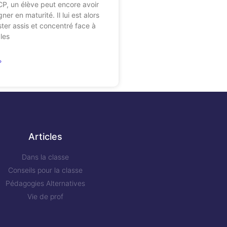
 CP, un élève peut encore avoir
er en maturité. Il lui est alors
ester assis et concentré face à
 les
»
Articles
Dans la classe
Conseils pour la classe
Pédagogies Alternatives
Vie de prof