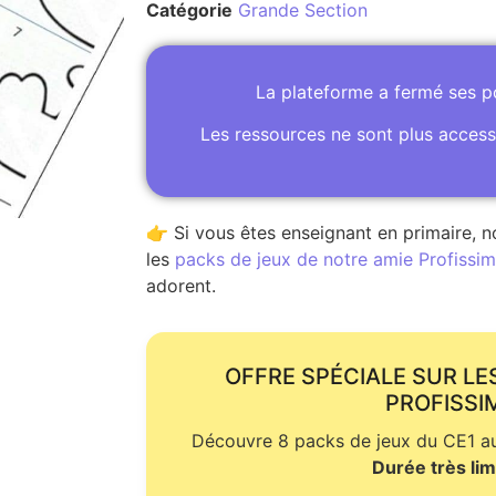
Catégorie
Grande Section
La plateforme a fermé ses 
Les ressources ne sont plus access
👉 Si vous êtes enseignant en primaire, n
les
packs de jeux de notre amie Profissime
adorent.
OFFRE SPÉCIALE SUR LE
PROFISSI
Découvre 8 packs de jeux du CE1 au 
Durée très lim