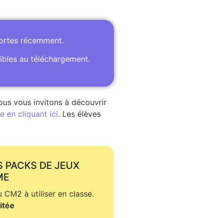
portes récemment.
ibles au téléchargement.
ous vous invitons à découvrir
 en cliquant ici
. Les élèves
S PACKS DE JEUX
ME
CM2 à utiliser en classe.
itée