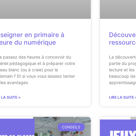
seigner en primaire à
Découve
heure du numérique
ressourc
s passez des heures à concevoir du
La découvert
ériel pédagogique et à préparer votre
partie du pr
leau blanc (ou à craie) pour le
lecture et le
demain ? Et si vous vous laissiez tenter
beaucoup de 
 les avantages
apprentissage
E LA SUITE »
LIRE LA SUITE 
CONSEILS