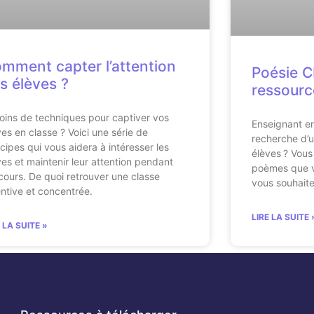
mment capter l’attention
Poésie C
s élèves ?
ressourc
oins de techniques pour captiver vos
Enseignant en
ves en classe ? Voici une série de
recherche d’
ncipes qui vous aidera à intéresser les
élèves ? Vous
ves et maintenir leur attention pendant
poèmes que v
 cours. De quoi retrouver une classe
vous souhait
entive et concentrée.
LIRE LA SUITE 
E LA SUITE »