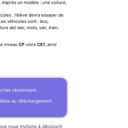
, d’après un modèle :
une voiture,
cules : l’élève devra essayer de
Les véhicules sont :
bus,
ure de) taxi, moto, van, train,
de niveau
CP
voire
CE1
, ainsi
portes récemment.
ibles au téléchargement.
ous vous invitons à découvrir