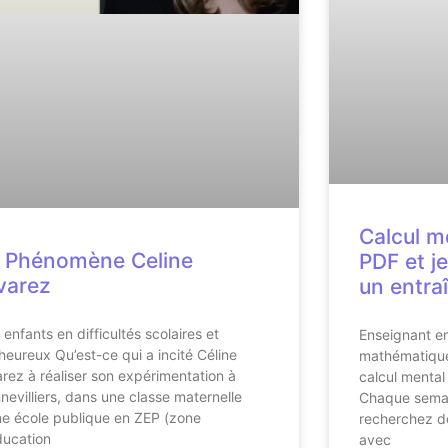
Calcul m
 Phénomène Celine
PDF et j
varez
un entra
 enfants en difficultés scolaires et
Enseignant e
heureux Qu’est-ce qui a incité Céline
mathématiques
arez à réaliser son expérimentation à
calcul mental 
nevilliers, dans une classe maternelle
Chaque semai
ne école publique en ZEP (zone
recherchez de
ducation
avec