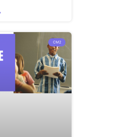
»
CM2