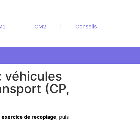
M1
CM2
Conseils
: véhicules
ansport (CP,
n
exercice de recopiage
, puis