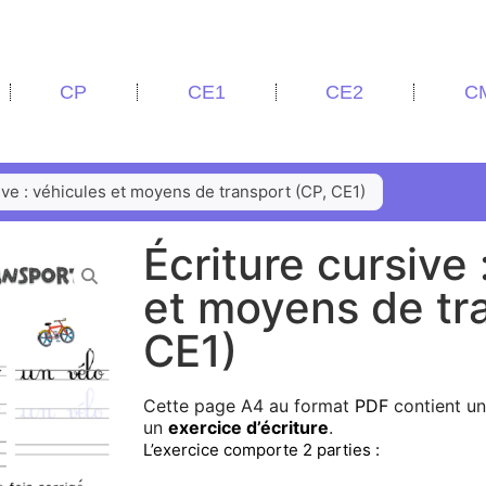
CP
CE1
CE2
C
ive : véhicules et moyens de transport (CP, CE1)
Écriture cursive 
et moyens de tr
CE1)
Cette page A4 au format
PDF
contient u
un
exercice d’écriture
.
L’exercice comporte 2 parties :