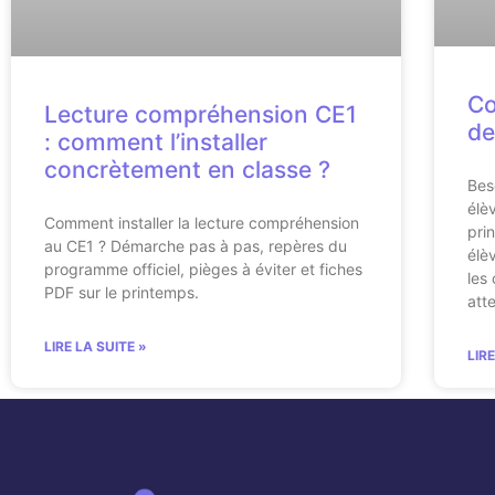
Co
Lecture compréhension CE1
de
: comment l’installer
concrètement en classe ?
Bes
élè
Comment installer la lecture compréhension
pri
au CE1 ? Démarche pas à pas, repères du
élè
programme officiel, pièges à éviter et fiches
les
PDF sur le printemps.
att
LIRE LA SUITE »
LIR