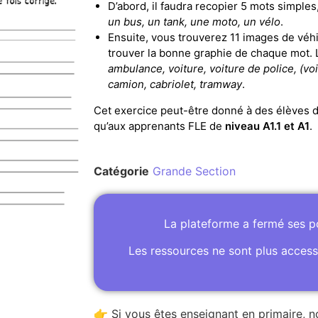
D’abord, il faudra recopier 5 mots simples
un bus, un tank, une moto, un vélo
.
Ensuite, vous trouverez 11 images de véhi
trouver la bonne graphie de chaque mot. 
ambulance, voiture, voiture de police, (voit
camion, cabriolet, tramway
.
Cet exercice peut-être donné à des élèves 
qu’aux apprenants FLE de
niveau A1.1 et A1
.
Catégorie
Grande Section
La plateforme a fermé ses 
Les ressources ne sont plus access
👉 Si vous êtes enseignant en primaire, n