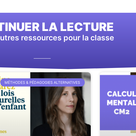
INUER LA LECTURE
utres ressources pour la classe
MÉTHODES & PÉDAGOGIES ALTERNATIVES