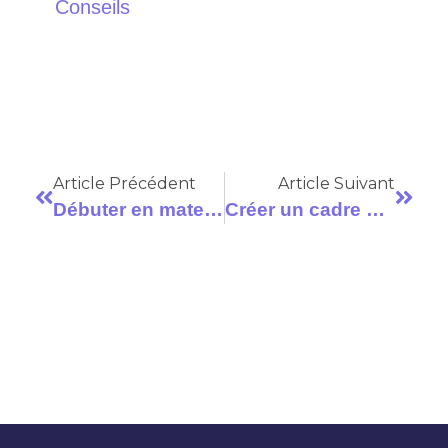
Conseils
Article Précédent
Article Suivant
Débuter en maternelle : peur ou pas peur ?
Créer un cadre bienveillant en maternelle : 5 conseils