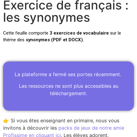
Exercice de français :
les synonymes
Cette feuille comporte
3 exercices
de vocabulaire
sur le
thème des
synonymes (PDF et DOCX).
La plateforme a fermé ses portes récemment.
Les ressources ne sont plus accessibles au
téléchargement.
👉 Si vous êtes enseignant en primaire, nous vous
invitons à découvrir les
packs de jeux de notre amie
Profissime en cliquant ici
. Les élèves adorent.