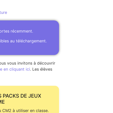
ture
portes récemment.
ibles au téléchargement.
ous vous invitons à découvrir
 en cliquant ici
. Les élèves
S PACKS DE JEUX
ME
CM2 à utiliser en classe.