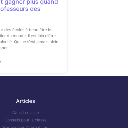
 gagner plus quand
rofesseurs des
ur des écoles à beau être le
er du monde, il est loin d’être
valorisé. Qui ne s’est jamais plein
gner
»
Articles
Dans la classe
Conseils pour la classe
Pédagogies Alternatives