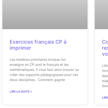
Exercices français CP à
Co
imprimer
re
vo
Les matières prioritaires lorsque l’on
enseigne en CP sont le français et les
L’é
mathématiques. Il vous faut alors trouver ou
rev
créer des supports pédagogiques pour ces
app
deux disciplines. Comment gagner
suj
des
LIRE LA SUITE »
LIR