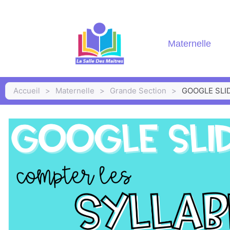
Maternelle
Accueil
>
Maternelle
>
Grande Section
>
GOOGLE SLID