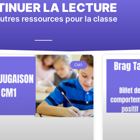
INUER LA LECTURE
utres ressources pour la classe
CM1