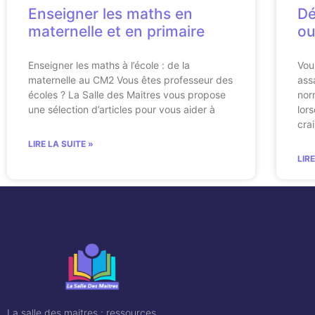
Enseigner les maths en
Dé
maternelle et en primaire
ou
Enseigner les maths à l’école : de la
Vou
maternelle au CM2 Vous êtes professeur des
ass
écoles ? La Salle des Maitres vous propose
nor
une sélection d’articles pour vous aider à
lor
cra
LIRE LA SUITE »
LIR
La salle des maitres : ressources