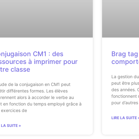
njugaison CM1 : des
Brag tag 
ssources à imprimer pour
comporte
tre classe
La gestion d
peut être plus
tude de la conjugaison en CM1 peut
des années. C
êtir différentes formes. Les élèves
fonctionnent 
rennent alors à accorder le verbe au
pour d’autres
et en fonction du temps employé grâce à
 exercices de
LIRE LA SUITE 
E LA SUITE »