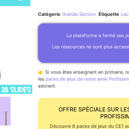
Catégorie
Grande Section
Étiquette
Lec
La plateforme a fermé ses 
Les ressources ne sont plus access
👉 Si vous êtes enseignant en primaire, n
les
packs de jeux de notre amie Profissime
adorent.
OFFRE SPÉCIALE SUR LE
PROFISSI
Découvre 8 packs de jeux du CE1 au 