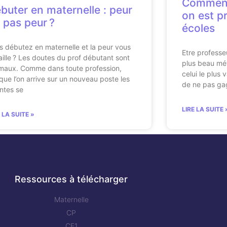
Comment
buter en maternelle : peur
on est p
 pas peur ?
écoles
s débutez en maternelle et la peur vous
Etre professe
aille ? Les doutes du prof débutant sont
plus beau méti
maux. Comme dans toute profession,
celui le plus 
sque l’on arrive sur un nouveau poste les
de ne pas ga
intes se
LIRE LA SUITE 
E LA SUITE »
Ressources à télécharger
Maternelle
CP
CE1