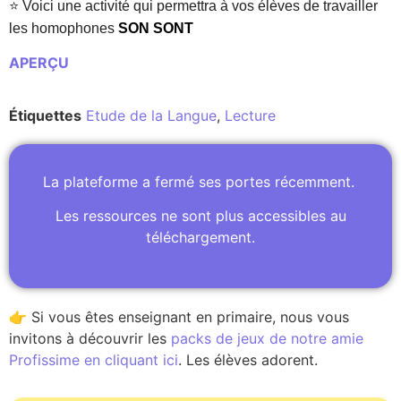
⭐ Voici une activité qui permettra à vos élèves de travailler
les homophones
SON SONT
APERÇU
Étiquettes
Etude de la Langue
,
Lecture
La plateforme a fermé ses portes récemment.
Les ressources ne sont plus accessibles au
téléchargement.
👉 Si vous êtes enseignant en primaire, nous vous
invitons à découvrir les
packs de jeux de notre amie
Profissime en cliquant ici
. Les élèves adorent.