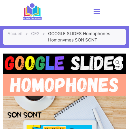
Accueil
>
CE2
>
GOOGLE SLIDES Homophones
Homonymes SON SONT