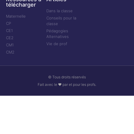
télécharger
Dans la classe
Maternelle
Conseils pour la
CP
classe
CE1
Pédagogies
Alternatives
CE2
Vie de prof
CM1
CM2
© Tous droits réservés
Fait avec le ❤ par et pour les profs.