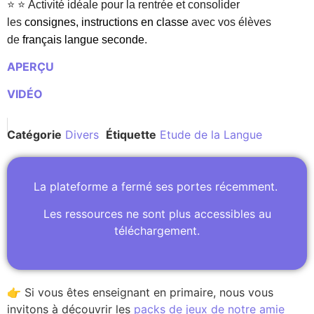
⭐ ⭐
Activité idéale pour la rentrée et consolider
les
consignes, instructions en classe
avec vos élèves
de
français langue seconde
.
APERÇU
VIDÉO
Catégorie
Divers
Étiquette
Etude de la Langue
La plateforme a fermé ses portes récemment.
Les ressources ne sont plus accessibles au
téléchargement.
👉 Si vous êtes enseignant en primaire, nous vous
invitons à découvrir les
packs de jeux de notre amie