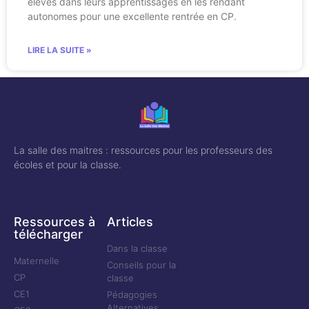
élèves dans leurs apprentissages en les rendant
autonomes pour une excellente rentrée en CP.
LIRE LA SUITE »
La salle des maitres : ressources pour les professeurs des
écoles et pour la classe.
Ressources à
Articles
télécharger
Dans la classe
Maternelle
Conseils pour la
CP
classe
CE1
Pédagogies
Alternatives