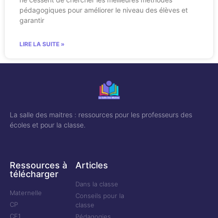
pédagogiques pour améliorer le niveau des élèves et
garantir
LIRE LA SUITE »
La salle des maitres : ressources pour les professeurs des
écoles et pour la classe.
Ressources à
Articles
télécharger
Dans la classe
Maternelle
Conseils pour la
CP
classe
CE1
Pédagogies