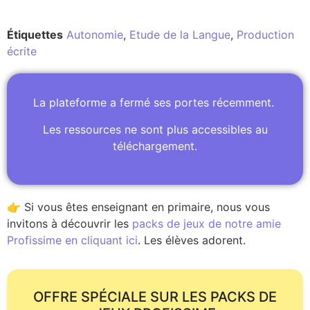
Étiquettes
Autonomie
,
Etude de la Langue
,
Production
écrite
La plateforme a fermé ses portes récemment.
Les ressources ne sont plus accessibles au
téléchargement.
👉 Si vous êtes enseignant en primaire, nous vous
invitons à découvrir les
packs de jeux de notre amie
Profissime en cliquant ici
. Les élèves adorent.
OFFRE SPÉCIALE SUR LES PACKS DE