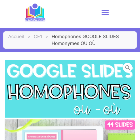
Accueil
>
CE1
>
Homophones GOOGLE SLIDES
Homonymes OU OÙ