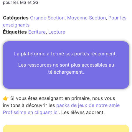
pour les MS et GS
Catégories
Grande Section
,
Moyenne Section
,
Pour les
enseignants
Étiquettes
Ecriture
,
Lecture
La plateforme a fermé ses portes récemment.
Les ressources ne sont plus accessibles au
téléchargement.
👉 Si vous êtes enseignant en primaire, nous vous
invitons à découvrir les
packs de jeux de notre amie
Profissime en cliquant ici
. Les élèves adorent.