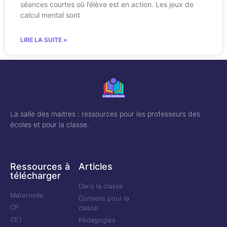
séances courtes où l’élève est en action. Les jeux de
calcul mental sont
LIRE LA SUITE »
La salle des maitres : ressources pour les professeurs des
écoles et pour la classe.
Ressources à
Articles
télécharger
Dans la classe
Maternelle
Conseils pour la
CP
classe
CE1
Pédagogies