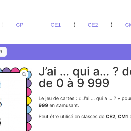
CP
CE1
CE2
C
9
J’ai … qui a… ? 
de 0 à 9 999
Le jeu de cartes : « J’ai … qui a … ? » pour
999
en s’amusant.
Peut être utilisé en classes de
CE2
,
CM1