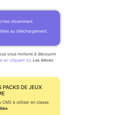
portes récemment.
ibles au téléchargement.
ous vous invitons à découvrir
 en cliquant ici
. Les élèves
S PACKS DE JEUX
ME
CM2 à utiliser en classe.
itée