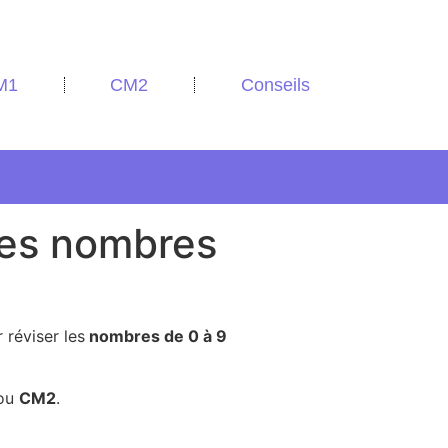
M1
CM2
Conseils
des nombres
 réviser les
nombres de 0 à 9
ou
CM2
.