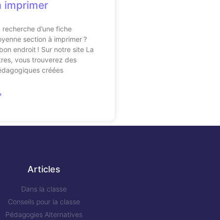
à imprimer
a recherche d’une fiche
yenne section à imprimer ?
on endroit ! Sur notre site La
tres, vous trouverez des
édagogiques créées
»
Articles
Dans la classe
Conseils pour la classe
Pédagogies Alternatives