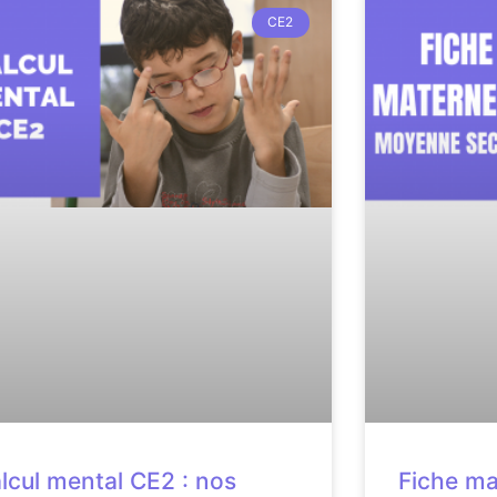
CE2
lcul mental CE2 : nos
Fiche ma