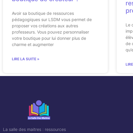
re
pr
Avoir sa boutique de ressources
pédagogiques sur LSDM vous permet de
Le 
proposer vos créations aux autres
imp
professeurs. Vous pouvez personnaliser
élè
votre boutique pour lui donner plus de
de c
charme et augmenter
qu’
LIRE LA SUITE »
LIR
La salle des maitres : ressources