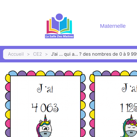
Maternelle
Accueil
>
CE2
>
J’ai … qui a… ? des nombres de 0 à 9 99