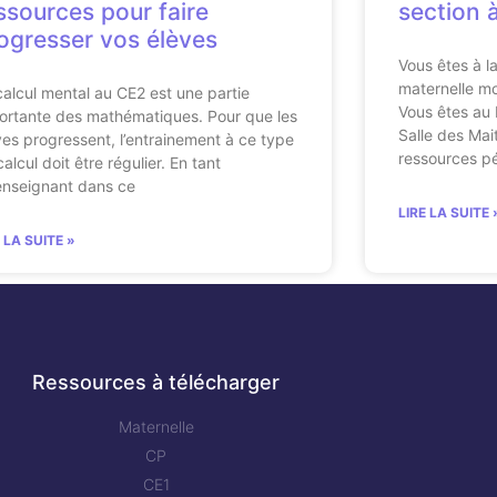
ssources pour faire
section 
ogresser vos élèves
Vous êtes à l
maternelle mo
calcul mental au CE2 est une partie
Vous êtes au b
ortante des mathématiques. Pour que les
Salle des Mai
ves progressent, l’entrainement à ce type
ressources p
alcul doit être régulier. En tant
enseignant dans ce
LIRE LA SUITE 
E LA SUITE »
Ressources à télécharger
Maternelle
CP
CE1