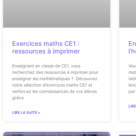
Exercices maths CE1 :
En
ressources à imprimer
l’
Enseignant en classe de CE1, vous
Vou
recherchez des ressources à imprimer pour
mat
enseigner les mathématiques ? Découvrez
tab
notre sélection d’exercices maths CE1 et
len
renforcez les connaissances de vos élèves
par
grâce
LIR
LIRE LA SUITE »