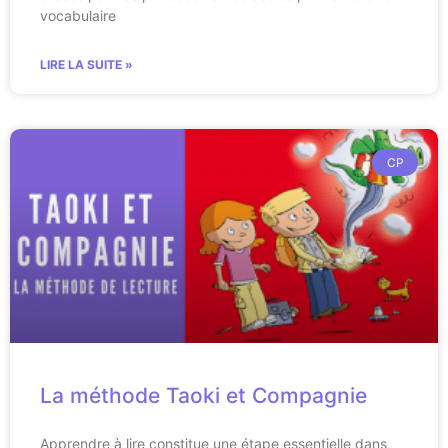
vocabulaire
LIRE LA SUITE »
CP
La méthode Taoki et Compagnie
Apprendre à lire constitue une étape essentielle dans