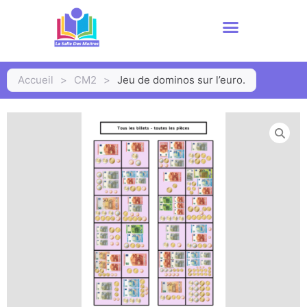
Accueil
>
CM2
>
Jeu de dominos sur l’euro.