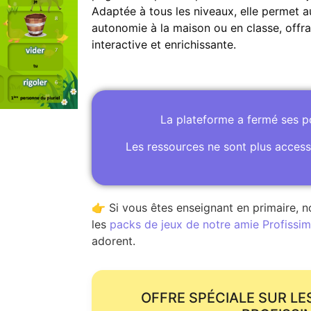
Adaptée à tous les niveaux, elle permet a
autonomie à la maison ou en classe, offra
interactive et enrichissante.
La plateforme a fermé ses 
Les ressources ne sont plus access
👉 Si vous êtes enseignant en primaire, n
les
packs de jeux de notre amie Profissime
adorent.
OFFRE SPÉCIALE SUR LE