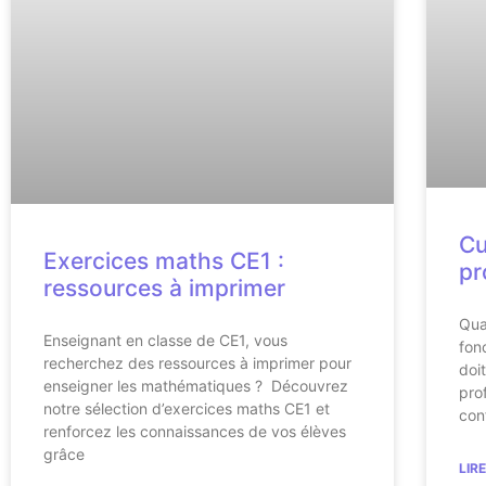
Cu
Exercices maths CE1 :
pr
ressources à imprimer
Qua
Enseignant en classe de CE1, vous
fon
recherchez des ressources à imprimer pour
doi
enseigner les mathématiques ? Découvrez
pro
notre sélection d’exercices maths CE1 et
con
renforcez les connaissances de vos élèves
grâce
LIR