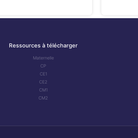
Ressources à télécharger
Maternelle
CP
CE1
CE2
CM1
CM2