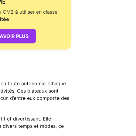
ME
CM2 à utiliser en classe.
itée
SAVOIR PLUS
r en toute autonomie. Chaque
tivités. Ces plateaux sont
Chacun d’entre eux comporte des
f et divertissant. Elle
ns divers temps et modes, ce