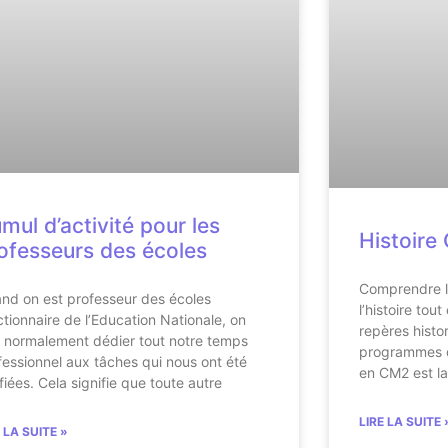
mul d’activité pour les
Histoire
ofesseurs des écoles
Comprendre l
nd on est professeur des écoles
l’histoire tou
ctionnaire de l’Education Nationale, on
repères histo
t normalement dédier tout notre temps
programmes de
fessionnel aux tâches qui nous ont été
en CM2 est la
fiées. Cela signifie que toute autre
LIRE LA SUITE 
E LA SUITE »