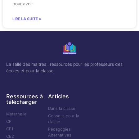
pour avoir
LIRE LA SUITE »
La salle des maitres : ressources pour les professeurs des
écoles et pour la classe.
Ressources à
Articles
télécharger
Dans la classe
Maternelle
Conseils pour la
CP
classe
CE1
Pédagogies
Alternatives
CE2