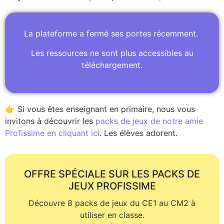
La plateforme a fermé ses portes récemment.
Les ressources ne sont plus accessibles au
téléchargement.
👉 Si vous êtes enseignant en primaire, nous vous
invitons à découvrir les
packs de jeux de notre amie
Profissime en cliquant ici
. Les élèves adorent.
OFFRE SPÉCIALE SUR LES PACKS DE
JEUX PROFISSIME
Découvre 8 packs de jeux du CE1 au CM2 à
utiliser en classe.