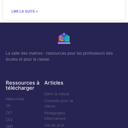
LIRE LA SUITE »
La salle des maitres : ressources pour les professeurs des
écoles et pour la classe.
Ressources à
Articles
télécharger
Dans la classe
Maternelle
Conseils pour la
CP
classe
CE1
Pédagogies
Alternatives
CE2
Vie de prof
CM1