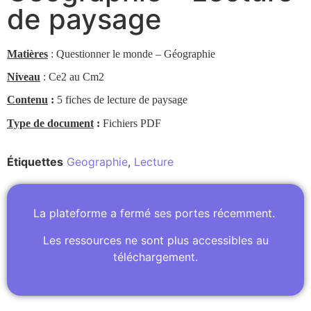
de paysage
Matières
: Questionner le monde – Géographie
Niveau
: Ce2 au Cm2
Contenu
:
5 fiches de lecture de paysage
Type de document
:
Fichiers PDF
Étiquettes
Geographie
,
Lecture
La plateforme a fermé ses portes récemment.
Les ressources ne sont plus accessibles au
téléchargement.