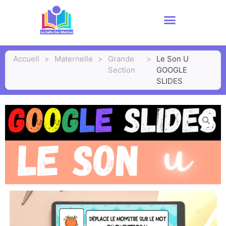
Accueil
>
Maternelle
>
Grande
>
Le Son U
Section
GOOGLE
SLIDES