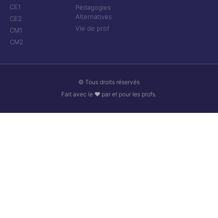
CE1
Pédagogies
Alternatives
CE2
Vie de prof
CM1
CM2
© Tous droits réservés
Fait avec le ❤ par et pour les profs.