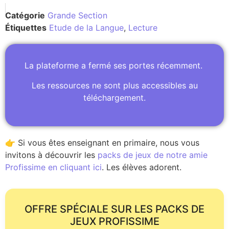
Catégorie
Grande Section
Étiquettes
Etude de la Langue
,
Lecture
La plateforme a fermé ses portes récemment.
Les ressources ne sont plus accessibles au
téléchargement.
👉 Si vous êtes enseignant en primaire, nous vous
invitons à découvrir les
packs de jeux de notre amie
Profissime en cliquant ici
. Les élèves adorent.
OFFRE SPÉCIALE SUR LES PACKS DE
JEUX PROFISSIME