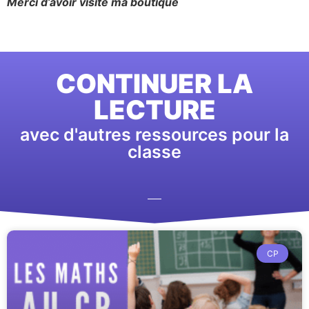
Merci d’avoir visité ma boutique
CONTINUER LA
LECTURE
avec d'autres ressources pour la
classe
CP