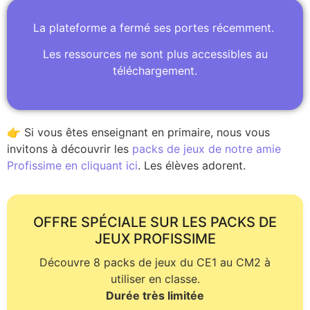
La plateforme a fermé ses portes récemment.
Les ressources ne sont plus accessibles au
téléchargement.
👉 Si vous êtes enseignant en primaire, nous vous
invitons à découvrir les
packs de jeux de notre amie
Profissime en cliquant ici
. Les élèves adorent.
OFFRE SPÉCIALE SUR LES PACKS DE
JEUX PROFISSIME
Découvre 8 packs de jeux du CE1 au CM2 à
utiliser en classe.
Durée très limitée