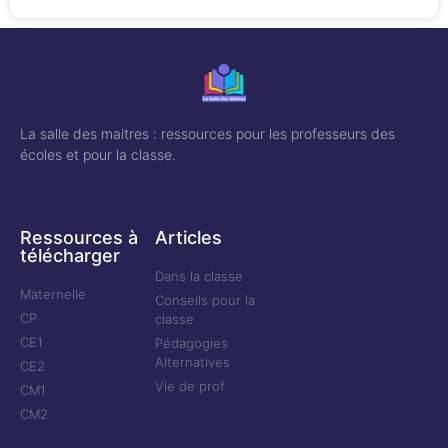
La salle des maitres : ressources pour les professeurs des
écoles et pour la classe.
Ressources à
Articles
télécharger
Dans la classe
Maternelle
Conseils pour la
CP
classe
CE1
Pédagogies
Alternatives
CE2
Vie de prof
CM1
CM2