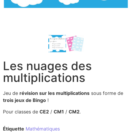
Les nuages des
multiplications
Jeu de
révision sur les multiplications
sous forme de
trois jeux de Bingo
!
Pour classes de
CE2
/
CM1
/
CM2
.
Étiquette
Mathématiques