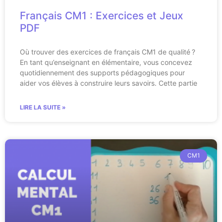
Français CM1 : Exercices et Jeux
PDF
Où trouver des exercices de français CM1 de qualité ?
En tant qu’enseignant en élémentaire, vous concevez
quotidiennement des supports pédagogiques pour
aider vos élèves à construire leurs savoirs. Cette partie
LIRE LA SUITE »
CM1