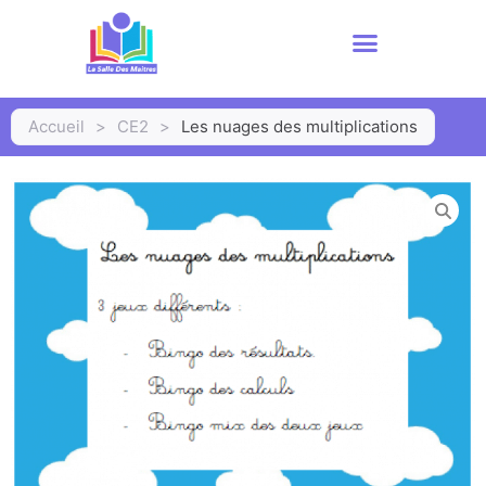
Accueil
>
CE2
>
Les nuages des multiplications