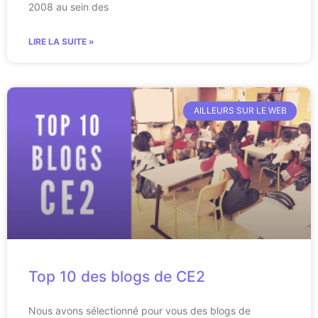
2008 au sein des
LIRE LA SUITE »
AILLEURS SUR LE WEB
Top 10 des blogs de CE2
Nous avons sélectionné pour vous des blogs de