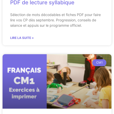
PDF de lecture syllabique
Sélection de mots décodables et fiches PDF pour faire
lire vos CP dès septembre. Progression, conseils de
séance et appuis sur le programme officiel.
LIRE LA SUITE »
CM1