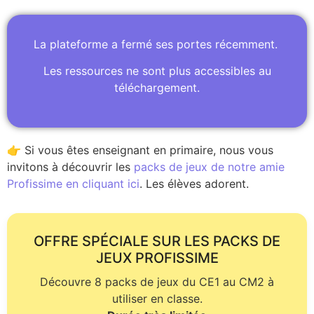
La plateforme a fermé ses portes récemment.
Les ressources ne sont plus accessibles au
téléchargement.
👉 Si vous êtes enseignant en primaire, nous vous
invitons à découvrir les
packs de jeux de notre amie
Profissime en cliquant ici
. Les élèves adorent.
OFFRE SPÉCIALE SUR LES PACKS DE
JEUX PROFISSIME
Découvre 8 packs de jeux du CE1 au CM2 à
utiliser en classe.